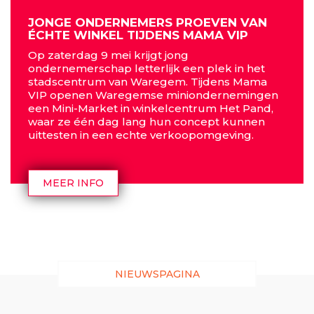
JONGE ONDERNEMERS PROEVEN VAN
ÉCHTE WINKEL TIJDENS MAMA VIP
Op zaterdag 9 mei krijgt jong
ondernemerschap letterlijk een plek in het
stadscentrum van Waregem. Tijdens Mama
VIP openen Waregemse miniondernemingen
een Mini-Market in winkelcentrum Het Pand,
waar ze één dag lang hun concept kunnen
uittesten in een echte verkoopomgeving.
MEER INFO
NIEUWSPAGINA