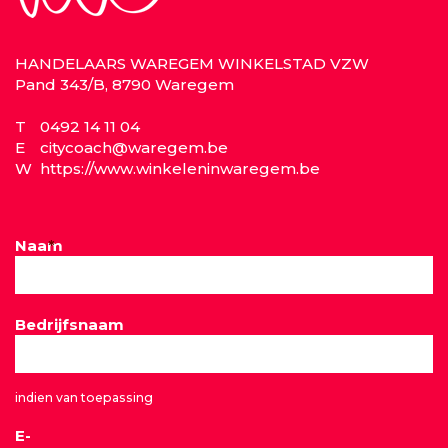
HANDELAARS WAREGEM WINKELSTAD VZW
Pand 343/B, 8790 Waregem
T
0492 14 11 04
E
citycoach@waregem.be
W
https://www.winkeleninwaregem.be
Naam
*
Bedrijfsnaam
indien van toepassing
E-