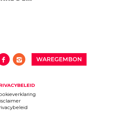
WAREGEMBON
RIVACYBELEID
ookieverklaring
isclaimer
rivacybeleid