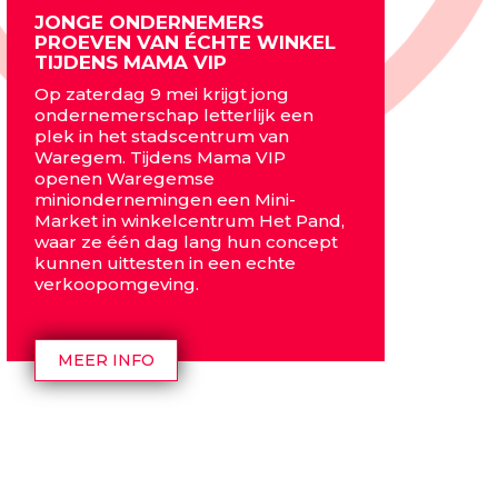
JONGE ONDERNEMERS
PROEVEN VAN ÉCHTE WINKEL
TIJDENS MAMA VIP
Op zaterdag 9 mei krijgt jong
ondernemerschap letterlijk een
plek in het stadscentrum van
Waregem. Tijdens Mama VIP
openen Waregemse
miniondernemingen een Mini-
Market in winkelcentrum Het Pand,
waar ze één dag lang hun concept
kunnen uittesten in een echte
verkoopomgeving.
MEER INFO