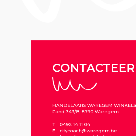
CONTACTEER
HANDELAARS WAREGEM WINKEL
Pand 343/B, 8790 Waregem
T
0492 14 11 04
E
citycoach@waregem.be