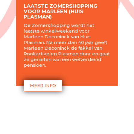
LAATSTE ZOMERSHOPPING
VOOR MARLEEN (HUIS
PLASMAN)
De Zomershopping wordt het
laatste winkelweekend voor
Marleen Deconinck van Huis
Plasman. Na meer dan 40 jaar geeft
Marleen Deconinck de fakkel van
Rookartikelen Plasman door en gaat
ze genieten van een welverdiend
pensioen.
MEER INFO