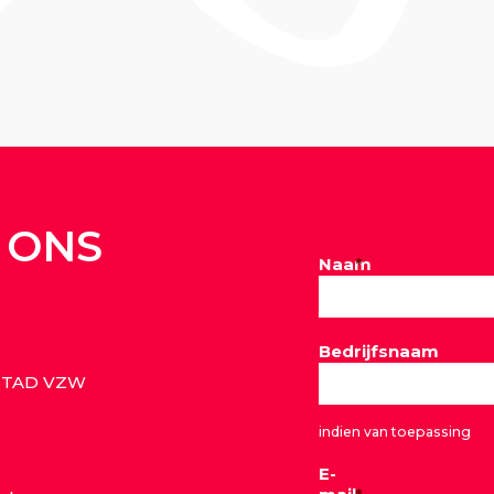
 ONS
Naam
*
Bedrijfsnaam
STAD VZW
indien van toepassing
E-